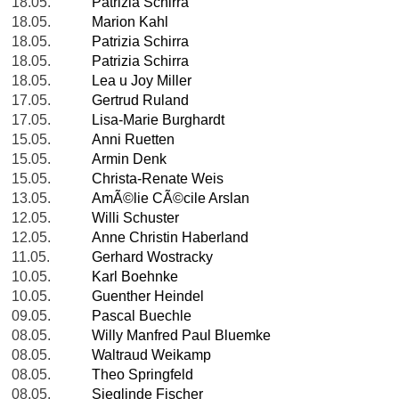
18.05.
Patrizia Schirra
18.05.
Marion Kahl
18.05.
Patrizia Schirra
18.05.
Patrizia Schirra
18.05.
Lea u Joy Miller
17.05.
Gertrud Ruland
17.05.
Lisa-Marie Burghardt
15.05.
Anni Ruetten
15.05.
Armin Denk
15.05.
Christa-Renate Weis
13.05.
AmÃ©lie CÃ©cile Arslan
12.05.
Willi Schuster
12.05.
Anne Christin Haberland
11.05.
Gerhard Wostracky
10.05.
Karl Boehnke
10.05.
Guenther Heindel
09.05.
Pascal Buechle
08.05.
Willy Manfred Paul Bluemke
08.05.
Waltraud Weikamp
08.05.
Theo Springfeld
08.05.
Sieglinde Fischer