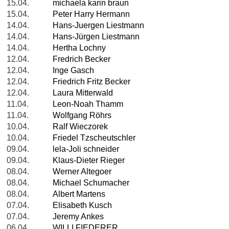
15.04.
michaela karin braun
15.04.
Peter Harry Hermann
14.04.
Hans-Juergen Liestmann
14.04.
Hans-Jürgen Liestmann
14.04.
Hertha Lochny
12.04.
Fredrich Becker
12.04.
Inge Gasch
12.04.
Friedrich Fritz Becker
12.04.
Laura Mitterwald
11.04.
Leon-Noah Thamm
11.04.
Wolfgang Röhrs
10.04.
Ralf Wieczorek
10.04.
Friedel Tzscheutschler
09.04.
lela-Joli schneider
09.04.
Klaus-Dieter Rieger
08.04.
Werner Altegoer
08.04.
Michael Schumacher
08.04.
Albert Martens
07.04.
Elisabeth Kusch
07.04.
Jeremy Ankes
06.04.
WILLI FIEDERER