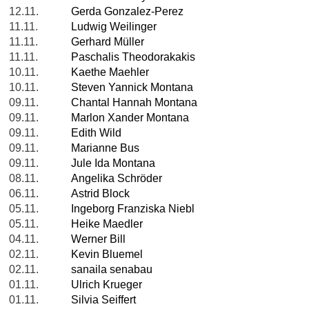
12.11.
Gerda Gonzalez-Perez
11.11.
Ludwig Weilinger
11.11.
Gerhard Müller
11.11.
Paschalis Theodorakakis
10.11.
Kaethe Maehler
10.11.
Steven Yannick Montana
09.11.
Chantal Hannah Montana
09.11.
Marlon Xander Montana
09.11.
Edith Wild
09.11.
Marianne Bus
09.11.
Jule Ida Montana
08.11.
Angelika Schröder
06.11.
Astrid Block
05.11.
Ingeborg Franziska Niebl
05.11.
Heike Maedler
04.11.
Werner Bill
02.11.
Kevin Bluemel
02.11.
sanaila senabau
01.11.
Ulrich Krueger
01.11.
Silvia Seiffert