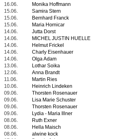
16.06.
Monika Hoffmann
15.06.
Samira Stern
15.06.
Bernhard Franck
15.06.
Maria Hornicar
14.06.
Jutta Dorst
14.06.
MICHEL JUSTIN HUELLE
14.06.
Helmut Frickel
14.06.
Charly Eisenhauer
14.06.
Olga Adam
13.06.
Lothar Soika
12.06.
Anna Brandt
11.06.
Martin Ries
10.06.
Heinrich Lindeken
09.06.
Thorsten Rosenauer
09.06.
Lisa Marie Schuster
09.06.
Thorsten Rosenauer
09.06.
Lydia - Maria Illner
08.06.
Ruth Exner
08.06.
Hella Maisch
08.06.
alwine kock