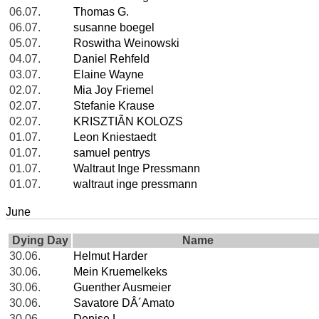
06.07.
Thomas G.
06.07.
susanne boegel
05.07.
Roswitha Weinowski
04.07.
Daniel Rehfeld
03.07.
Elaine Wayne
02.07.
Mia Joy Friemel
02.07.
Stefanie Krause
02.07.
KRISZTIÃN KOLOZS
01.07.
Leon Kniestaedt
01.07.
samuel pentrys
01.07.
Waltraut Inge Pressmann
01.07.
waltraut inge pressmann
June
Dying Day
Name
30.06.
Helmut Harder
30.06.
Mein Kruemelkeks
30.06.
Guenther Ausmeier
30.06.
Savatore DÂ´Amato
30.06.
Denise L