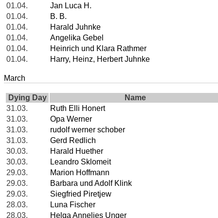
01.04.
Jan Luca H.
01.04.
B. B.
01.04.
Harald Juhnke
01.04.
Angelika Gebel
01.04.
Heinrich und Klara Rathmer
01.04.
Harry, Heinz, Herbert Juhnke
March
Dying Day
Name
31.03.
Ruth Elli Honert
31.03.
Opa Werner
31.03.
rudolf werner schober
31.03.
Gerd Redlich
30.03.
Harald Huether
30.03.
Leandro Sklomeit
29.03.
Marion Hoffmann
29.03.
Barbara und Adolf Klink
29.03.
Siegfried Piretjew
28.03.
Luna Fischer
28.03.
Helga Annelies Unger