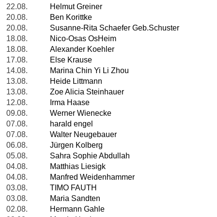
22.08.
Helmut Greiner
20.08.
Ben Korittke
20.08.
Susanne-Rita Schaefer Geb.Schuster
18.08.
Nico-Osas OsHeim
18.08.
Alexander Koehler
17.08.
Else Krause
14.08.
Marina Chin Yi Li Zhou
13.08.
Heide Littmann
13.08.
Zoe Alicia Steinhauer
12.08.
Irma Haase
09.08.
Werner Wienecke
07.08.
harald engel
07.08.
Walter Neugebauer
06.08.
Jürgen Kolberg
05.08.
Sahra Sophie Abdullah
04.08.
Matthias Liesigk
04.08.
Manfred Weidenhammer
03.08.
TIMO FAUTH
03.08.
Maria Sandten
02.08.
Hermann Gahle