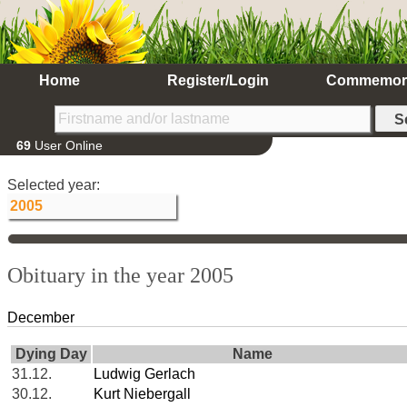
Home
Register/Login
Commemor
69
User Online
Selected year:
Obituary in the year 2005
December
Dying Day
Name
31.12.
Ludwig Gerlach
30.12.
Kurt Niebergall