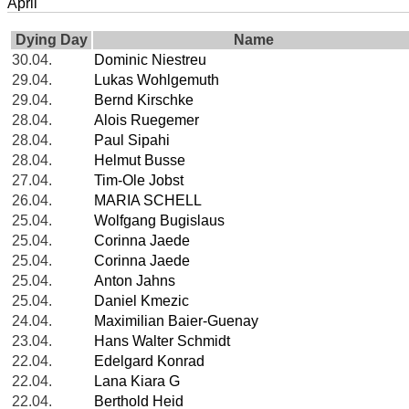
April
Dying Day
Name
30.04.
Dominic Niestreu
29.04.
Lukas Wohlgemuth
29.04.
Bernd Kirschke
28.04.
Alois Ruegemer
28.04.
Paul Sipahi
28.04.
Helmut Busse
27.04.
Tim-Ole Jobst
26.04.
MARIA SCHELL
25.04.
Wolfgang Bugislaus
25.04.
Corinna Jaede
25.04.
Corinna Jaede
25.04.
Anton Jahns
25.04.
Daniel Kmezic
24.04.
Maximilian Baier-Guenay
23.04.
Hans Walter Schmidt
22.04.
Edelgard Konrad
22.04.
Lana Kiara G
22.04.
Berthold Heid