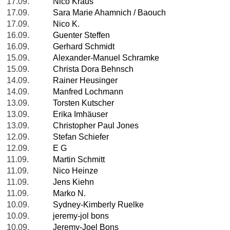
17.09.
Nico Kraus
17.09.
Sara Marie Ahamnich / Baouch
17.09.
Nico K.
16.09.
Guenter Steffen
16.09.
Gerhard Schmidt
15.09.
Alexander-Manuel Schramke
15.09.
Christa Dora Behnsch
14.09.
Rainer Heusinger
14.09.
Manfred Lochmann
13.09.
Torsten Kutscher
13.09.
Erika Imhäuser
13.09.
Christopher Paul Jones
12.09.
Stefan Schiefer
12.09.
E G
11.09.
Martin Schmitt
11.09.
Nico Heinze
11.09.
Jens Kiehn
11.09.
Marko N.
10.09.
Sydney-Kimberly Ruelke
10.09.
jeremy-jol bons
10.09.
Jeremy-Joel Bons