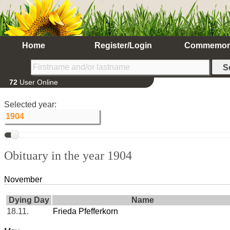
Home
Register/Login
Commemor
72
User Online
Selected year:
Obituary in the year 1904
November
Dying Day
Name
18.11.
Frieda Pfefferkorn