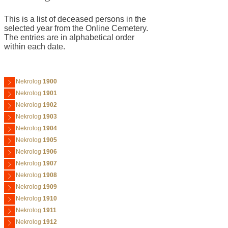
This is a list of deceased persons in the
selected year from the Online Cemetery.
The entries are in alphabetical order
within each date.
Nekrolog
1900
Nekrolog
1901
Nekrolog
1902
Nekrolog
1903
Nekrolog
1904
Nekrolog
1905
Nekrolog
1906
Nekrolog
1907
Nekrolog
1908
Nekrolog
1909
Nekrolog
1910
Nekrolog
1911
Nekrolog
1912