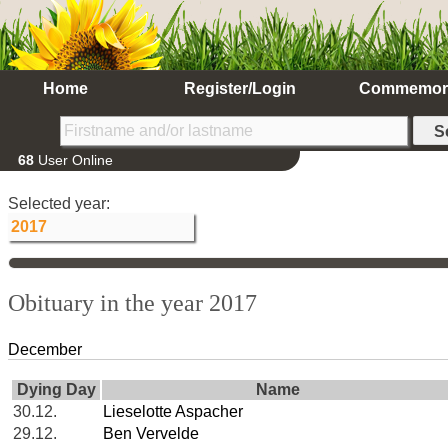
Home
Register/Login
Commemor
68
User Online
Selected year:
Obituary in the year 2017
December
Dying Day
Name
30.12.
Lieselotte Aspacher
29.12.
Ben Vervelde