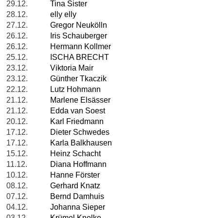
29.12.
Tina Sister
28.12.
elly elly
27.12.
Gregor Neukölln
26.12.
Iris Schauberger
26.12.
Hermann Kollmer
25.12.
ISCHA BRECHT
23.12.
Viktoria Mair
23.12.
Günther Tkaczik
22.12.
Lutz Hohmann
21.12.
Marlene Elsässer
21.12.
Edda van Soest
20.12.
Karl Friedmann
17.12.
Dieter Schwedes
17.12.
Karla Balkhausen
15.12.
Heinz Schacht
11.12.
Diana Hoffmann
10.12.
Hanne Förster
08.12.
Gerhard Knatz
07.12.
Bernd Damhuis
04.12.
Johanna Sieper
03.12.
Krümel Knelke