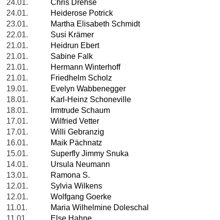
24.01.
Chris Drehse
24.01.
Heiderose Potrick
23.01.
Martha Elisabeth Schmidt
22.01.
Susi Krämer
21.01.
Heidrun Ebert
21.01.
Sabine Falk
21.01.
Hermann Winterhoff
21.01.
Friedhelm Scholz
19.01.
Evelyn Wabbenegger
18.01.
Karl-Heinz Schoneville
18.01.
Irmtrude Schaum
17.01.
Wilfried Vetter
17.01.
Willi Gebranzig
16.01.
Maik Pächnatz
15.01.
Superfly Jimmy Snuka
14.01.
Ursula Neumann
13.01.
Ramona S.
12.01.
Sylvia Wilkens
12.01.
Wolfgang Goerke
11.01.
Maria Wilhelmine Doleschal
11.01.
Else Hahne