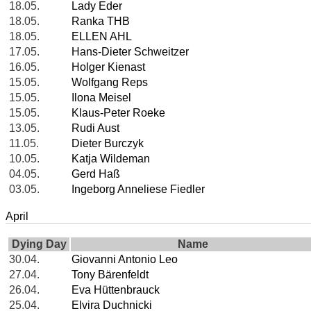
18.05.
Lady Eder
18.05.
Ranka THB
18.05.
ELLEN AHL
17.05.
Hans-Dieter Schweitzer
16.05.
Holger Kienast
15.05.
Wolfgang Reps
15.05.
Ilona Meisel
15.05.
Klaus-Peter Roeke
13.05.
Rudi Aust
11.05.
Dieter Burczyk
10.05.
Katja Wildeman
04.05.
Gerd Haß
03.05.
Ingeborg Anneliese Fiedler
April
Dying Day
Name
30.04.
Giovanni Antonio Leo
27.04.
Tony Bärenfeldt
26.04.
Eva Hüttenbrauck
25.04.
Elvira Duchnicki