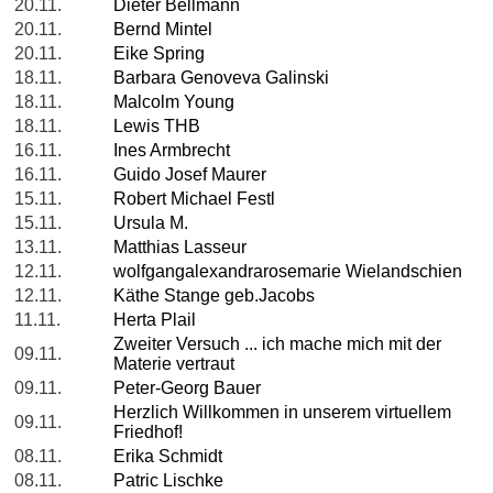
20.11.
Dieter Bellmann
20.11.
Bernd Mintel
20.11.
Eike Spring
18.11.
Barbara Genoveva Galinski
18.11.
Malcolm Young
18.11.
Lewis THB
16.11.
Ines Armbrecht
16.11.
Guido Josef Maurer
15.11.
Robert Michael Festl
15.11.
Ursula M.
13.11.
Matthias Lasseur
12.11.
wolfgangalexandrarosemarie Wielandschien
12.11.
Käthe Stange geb.Jacobs
11.11.
Herta Plail
Zweiter Versuch ... ich mache mich mit der
09.11.
Materie vertraut
09.11.
Peter-Georg Bauer
Herzlich Willkommen in unserem virtuellem
09.11.
Friedhof!
08.11.
Erika Schmidt
08.11.
Patric Lischke