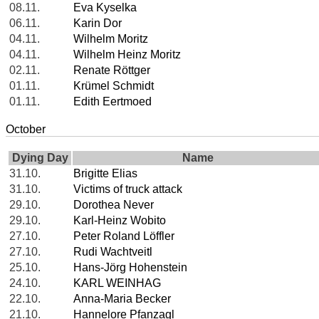
08.11.
Eva Kyselka
06.11.
Karin Dor
04.11.
Wilhelm Moritz
04.11.
Wilhelm Heinz Moritz
02.11.
Renate Röttger
01.11.
Krümel Schmidt
01.11.
Edith Eertmoed
October
Dying Day
Name
31.10.
Brigitte Elias
31.10.
Victims of truck attack
29.10.
Dorothea Never
29.10.
Karl-Heinz Wobito
27.10.
Peter Roland Löffler
27.10.
Rudi Wachtveitl
25.10.
Hans-Jörg Hohenstein
24.10.
KARL WEINHAG
22.10.
Anna-Maria Becker
21.10.
Hannelore Pfanzagl