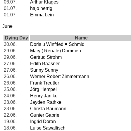
06.07.
Arthur Klages
01.07.
hajo herrig
01.07.
Emma Lein
June
Dying Day
Name
30.06.
Doris u Winfried ♥ Schmid
29.06.
Mary ( Renate) Dommen
29.06.
Gertrud Strohm
27.06.
Edith Baasner
27.06.
Sunny Sunny
26.06.
Werner Robert Zimmermann
26.06.
Frank Treutler
25.06.
Jörg Hempel
24.06.
Henry Jänike
23.06.
Jayden Rathke
23.06.
Christa Baumann
22.06.
Gunter Gabriel
19.06.
Ingrid Doran
18.06.
Luise Sawallisch