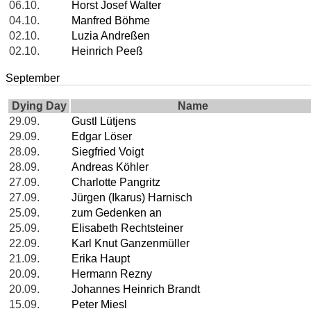
06.10.
Horst Josef Walter
04.10.
Manfred Böhme
02.10.
Luzia Andreßen
02.10.
Heinrich Peeß
September
Dying Day
Name
29.09.
Gustl Lütjens
29.09.
Edgar Löser
28.09.
Siegfried Voigt
28.09.
Andreas Köhler
27.09.
Charlotte Pangritz
27.09.
Jürgen (Ikarus) Harnisch
25.09.
zum Gedenken an
25.09.
Elisabeth Rechtsteiner
22.09.
Karl Knut Ganzenmüller
21.09.
Erika Haupt
20.09.
Hermann Rezny
20.09.
Johannes Heinrich Brandt
15.09.
Peter Miesl