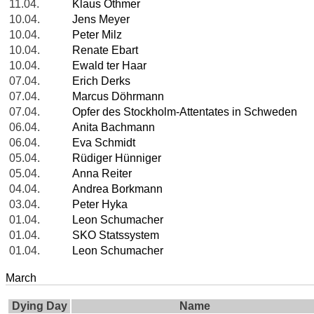
11.04.
Klaus Othmer
10.04.
Jens Meyer
10.04.
Peter Milz
10.04.
Renate Ebart
10.04.
Ewald ter Haar
07.04.
Erich Derks
07.04.
Marcus Döhrmann
07.04.
Opfer des Stockholm-Attentates in Schweden
06.04.
Anita Bachmann
06.04.
Eva Schmidt
05.04.
Rüdiger Hünniger
05.04.
Anna Reiter
04.04.
Andrea Borkmann
03.04.
Peter Hyka
01.04.
Leon Schumacher
01.04.
SKO Statssystem
01.04.
Leon Schumacher
March
Dying Day
Name