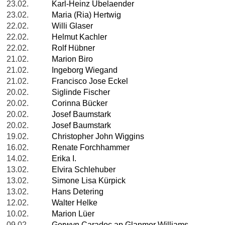
23.02.
Karl-Heinz Ubelaender
23.02.
Maria (Ria) Hertwig
22.02.
Willi Glaser
22.02.
Helmut Kachler
22.02.
Rolf Hübner
21.02.
Marion Biro
21.02.
Ingeborg Wiegand
21.02.
Francisco Jose Eckel
20.02.
Siglinde Fischer
20.02.
Corinna Bücker
20.02.
Josef Baumstark
20.02.
Josef Baumstark
19.02.
Christopher John Wiggins
16.02.
Renate Forchhammer
14.02.
Erika I.
13.02.
Elvira Schlehuber
13.02.
Simone Lisa Kürpick
13.02.
Hans Detering
12.02.
Walter Helke
10.02.
Marion Lüer
09.02.
Gerwyn Caradoc ap Glanmor Williams