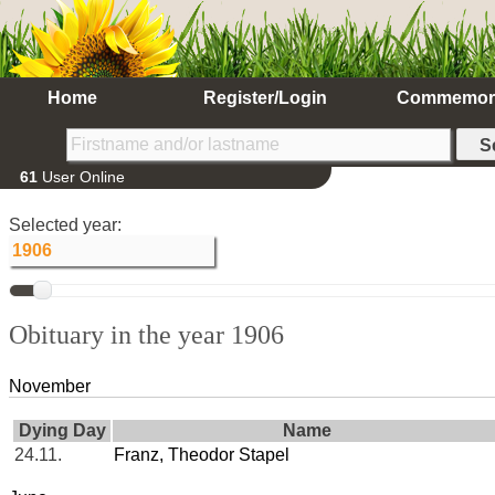
Home
Register/Login
Commemor
61
User Online
Selected year:
Obituary in the year 1906
November
Dying Day
Name
24.11.
Franz, Theodor Stapel