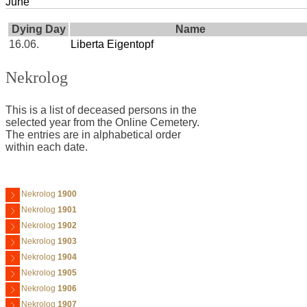
June
Dying Day
Name
16.06.
Liberta Eigentopf
Nekrolog
This is a list of deceased persons in the
selected year from the Online Cemetery.
The entries are in alphabetical order
within each date.
Nekrolog
1900
Nekrolog
1901
Nekrolog
1902
Nekrolog
1903
Nekrolog
1904
Nekrolog
1905
Nekrolog
1906
Nekrolog
1907