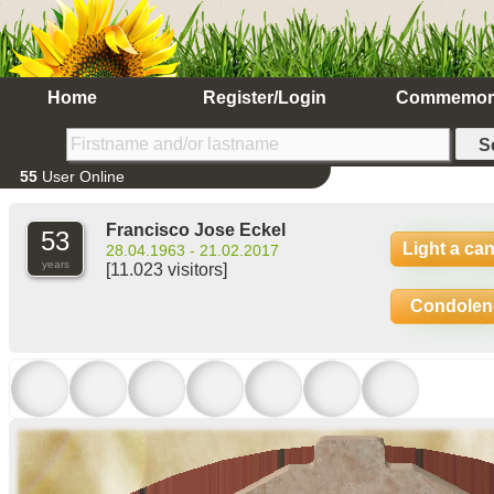
Home
Register/Login
Commemor
55
User Online
Francisco Jose Eckel
53
Light a ca
28.04.1963 - 21.02.2017
years
[11.023 visitors]
Condolen