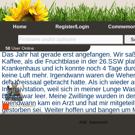
Home
Register/Login
Commemor
58
User Online
Das Jahr hat gerade erst angefangen. Wir s
Kaffee, als die Fruchtblase in der 26.SSW plat
Krankenhaus und ich konnte noch 4 Tage dur
keine Luft mehr. Irgendwann waren die Wehen
den Kreissaal gebracht hatte. Als ich wieder a
Intensivstation, weil sich in meiner Lunge Wa
Bauch war leer. Meine Zwillinge wurden in der 
Irgendwann kam ein Arzt und hat mir mitgetei
Back to Memory
gestorben sei. Weiter hoffen und bangen um Ma
auch hier leider am nächsten Abend die Mitteilu
unglaubliche Ruhe war in dem Raum zu spüre
AGB
|
Impressum
dann die Beerdigung meiner Zwillinge, die ich