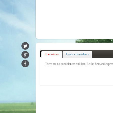
Condolence
Leave a condolence
There are no condolences still left. Be the first and expr