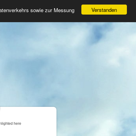
Login
Register
Verstanden
Datenverkehrs sowie zur Messung
Search
ter
hlighted here