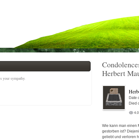
Condolences
Herbert Ma
ess your sympathy.
Herb
Date o
Died 
4.
Wie kann man einen 
gestorben ist? Diejen
geliebt und verloren 