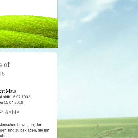
 of
us
ert Maus
f birth 16.07.1932
on 15.04.2010
073
4
0
Menschen beweinen, der
igen sind zu beklagen, die ihn
haben.