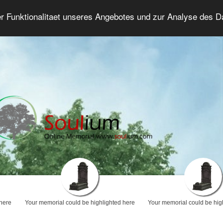
er Funktionalitaet unseres Angebotes und zur Analyse des 
Grief Forum
Advanced Search
Login/Regis
 here
Your memorial could be highlighted here
Your memorial could be hig