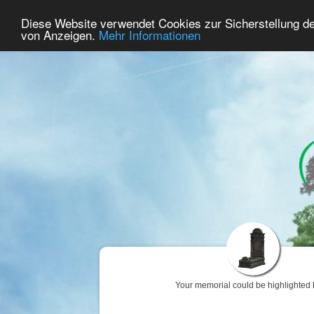
46
User Online
Diese Website verwendet Cookies zur Sicherstellung d
Home
Premium
Commemorate
von Anzeigen.
Mehr Informationen
Your memorial could be highlighted