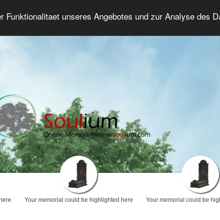
er Funktionalitaet unseres Angebotes und zur Analyse des 
Grief Forum
Advanced Search
Login/Regis
 here
Your memorial could be highlighted here
Your memorial could be hig