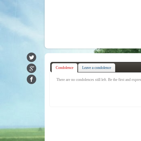
Condolence
Leave a condolence
There are no condolences still left. Be the first and expr