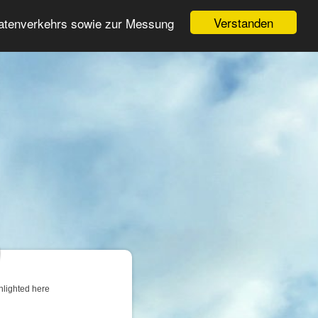
Login
Register
Verstanden
Datenverkehrs sowie zur Messung
Search
ter
hlighted here