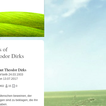
 of
odor Dirks
ut Theodor Dirks
f birth 24.03.1933
on 13.07.2017
.402
15
0
Menschen beweinen, der
igen sind zu beklagen, die ihn
haben.