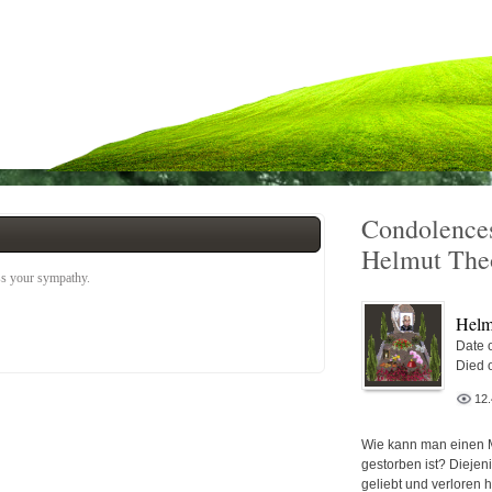
Condolences
Helmut The
ess your sympathy.
Helm
Date o
Died 
12
Wie kann man einen 
gestorben ist? Diejen
geliebt und verloren 