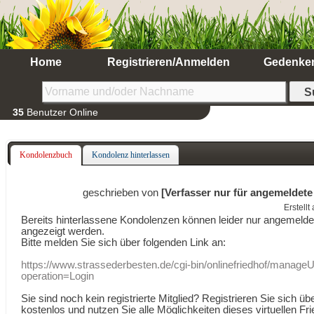
Home
Registrieren/Anmelden
Gedenke
35
Benutzer Online
Kondolenzbuch
Kondolenz hinterlassen
geschrieben von
[Verfasser nur für angemeldete
Erstell
Bereits hinterlassene Kondolenzen können leider nur angemeld
angezeigt werden.
Bitte melden Sie sich über folgenden Link an:
https://www.strassederbesten.de/cgi-bin/onlinefriedhof/manageU
operation=Login
Sie sind noch kein registrierte Mitglied? Registrieren Sie sich üb
kostenlos und nutzen Sie alle Möglichkeiten dieses virtuellen Fri