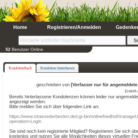
Home
Registrieren/Anmelden
Gedenke
52
Benutzer Online
Kondolenzbuch
Kondolenz hinterlassen
geschrieben von
[Verfasser nur für angemeldete
Erstell
Bereits hinterlassene Kondolenzen können leider nur angemeld
angezeigt werden.
Bitte melden Sie sich über folgenden Link an:
https://www.strassederbesten.de/cgi-bin/onlinefriedhof/manageU
operation=Login
Sie sind noch kein registrierte Mitglied? Registrieren Sie sich üb
kostenlos und nutzen Sie alle Möglichkeiten dieses virtuellen Fri