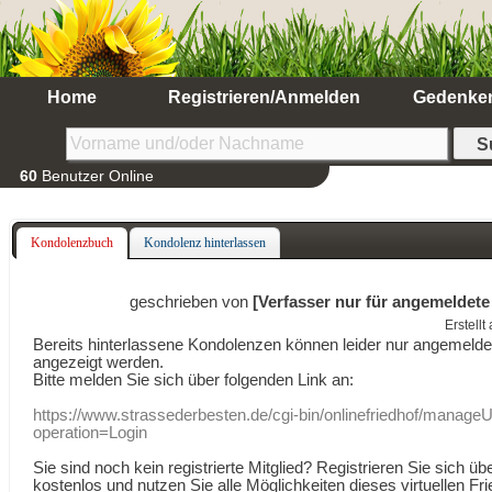
Home
Registrieren/Anmelden
Gedenke
60
Benutzer Online
Kondolenzbuch
Kondolenz hinterlassen
geschrieben von
[Verfasser nur für angemeldete
Erstell
Bereits hinterlassene Kondolenzen können leider nur angemeld
angezeigt werden.
Bitte melden Sie sich über folgenden Link an:
https://www.strassederbesten.de/cgi-bin/onlinefriedhof/manageU
operation=Login
Sie sind noch kein registrierte Mitglied? Registrieren Sie sich üb
kostenlos und nutzen Sie alle Möglichkeiten dieses virtuellen Fri