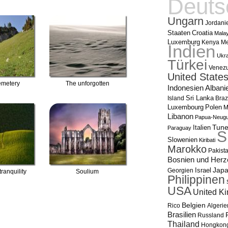
Deuts
Ungarn
Jordani
Staaten
Croatia
Malay
Luxemburg
Me
Kenya
Indien
Ukra
Türkei
Venez
United State
emetery
The unforgotten
Indonesien
Albani
Sri Lanka
Island
Braz
Polen
Luxembourg
M
Libanon
Papua-Neugu
Italien
Tune
Paraguay
S
Slowenien
Kiribati
Marokko
Pakist
Bosnien und Herz
Israel
Jap
Georgien
ranquility
Soulium
Philippinen
USA
United K
Belgien
Algerie
Rico
Brasilien
Russland
Thailand
Hongkon