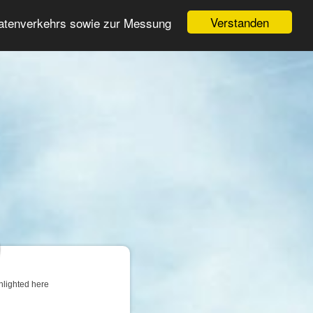
Login
Register
Verstanden
Datenverkehrs sowie zur Messung
Search
ter
hlighted here