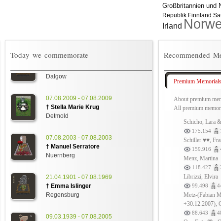
Großbritannien und N
Republik
Sa
Finnland
Norw
Irland
25.01.1978 - 07.08.2010
† Stefan Demski
Today we commemorate
Recommended Me
Dalgow
07.08.2009 - 07.08.2009
Premium Memorial
† Stella Marie Krug
Detmold
About premium mem
All premium memor
07.08.2003 - 07.08.2003
Schicho, Lara &
† Manuel Serratore
175.154
Nuernberg
Schiller ♥♥, Fr
159.916
Menz, Martina
21.04.1901 - 07.08.1969
† Emma Islinger
118.427
Librizzi, Elvira
Regensburg
99.498
4
Metz-(Fabian M
09.03.1939 - 07.08.2005
+30.12.2007), G
† Walter Neugebauer
88.643
4
Duisburg