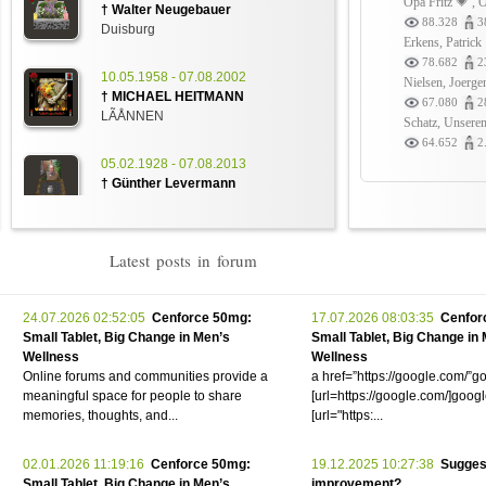
Opa Fritz 💗 ,
88.328
3
10.05.1958 - 07.08.2002
Erkens, Patrick
† MICHAEL HEITMANN
78.682
2
LÃÅNNEN
Nielsen, Joerge
67.080
2
Schatz, Unsere
05.02.1928 - 07.08.2013
† Günther Levermann
64.652
2
Rendsburg
04.04.1960 - 07.08.2008
† Ilona Kurowski
Prenzlau
Latest posts in forum
06.11.1972 - 07.08.2000
† Maik Necke
24.07.2026 02:52:05
Cenforce 50mg:
17.07.2026 08:03:35
Cenfor
Weimar
Small Tablet, Big Change in Men’s
Small Tablet, Big Change in
Wellness
Wellness
Online forums and communities provide a
a href=”https://google.com/”g
07.08.1958 - 21.08.2000
meaningful space for people to share
[url=https://google.com/]googl
∗ Ralph Bergmann
memories, thoughts, and...
[url="https:...
Karlsruhe
02.01.2026 11:19:16
Cenforce 50mg:
19.12.2025 10:27:38
Suggest
07.08.2009 - 05.08.2009
Small Tablet, Big Change in Men’s
improvement?