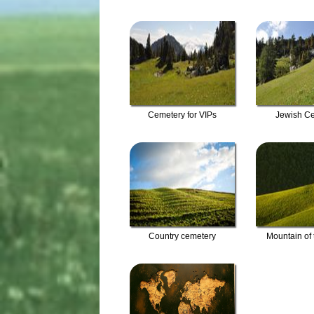
Cemetery for VIPs
Jewish C
Country cemetery
Mountain of t