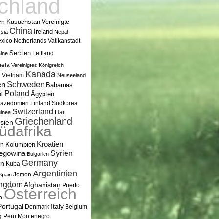
chland
Kasachstan
en
Vereinigte
China
Ireland
sia
Nepal
xico
Vatikanstadt
Netherlands
Serbien
Lettland
ine
uela
Vereinigtes Königreich
s
Kanada
Vietnam
Neuseeland
Schweden
en
Bahamas
Poland
Ägypten
il
Finland
Südkorea
azedonien
Switzerland
Haiti
inea
Griechenland
sien
üdafrika
Kroatien
Kolumbien
an
egowina
Syrien
Bulgarien
Germany
an
Kuba
Argentinien
Jemen
Spain
ingdom
Afghanistan
Puerto
Österreich
n
Portugal
Italy
Belgium
Denmark
g
Peru
Montenegro