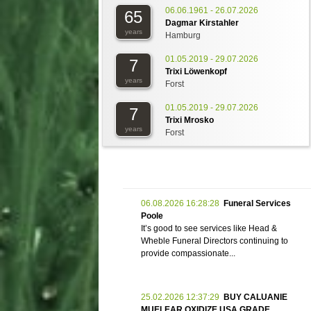
06.06.1961 - 26.07.2026
65
Dagmar Kirstahler
years
Hamburg
01.05.2019 - 29.07.2026
7
Trixi Löwenkopf
years
Forst
01.05.2019 - 29.07.2026
7
Trixi Mrosko
years
Forst
06.08.2026 16:28:28
Funeral Services
Poole
It’s good to see services like Head &
Wheble Funeral Directors continuing to
provide compassionate...
25.02.2026 12:37:29
BUY CALUANIE
MUELEAR OXIDIZE USA GRADE