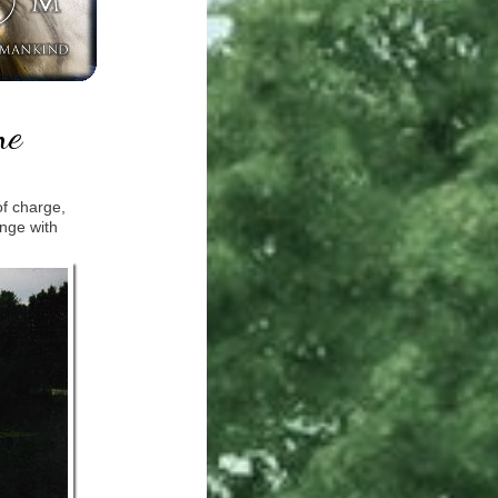
ne
of charge,
nge with