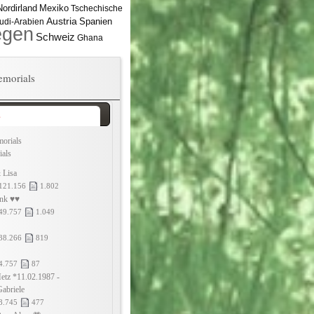
ordirland
Mexiko
Tschechische
Austria
Spanien
udi-Arabien
egen
Schweiz
Ghana
morials
s
orials
ials
 Lisa
121.156
1.802
ank ♥♥
49.757
1.049
38.266
819
4.757
87
etz *11.02.1987 -
abriele
8.745
477