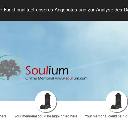
er Funktionalitaet unseres Angebotes und zur Analyse des 
Grief Forum
Advanced Search
Login/Regis
 here
Your memorial could be highlighted here
Your memorial could be hig