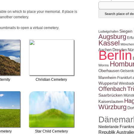
able on which to place your memorial. If place is
 another cemetery.
thumbnails to open a virtual cemetery.
Siegen
Ludwigshafen
Augsburg
Erfu
Kassel
Mönchen
Aachen
Dresden
Berlin
Nür
Hombu
Worms
Oberhausen
Gelsenk
Mannheim
Frankfurt
ternity
Christian Cemetery
Wuppertal
Wiesbad
Tr
Offenbach
Saarbrücken
Münst
Ha
Kaiserslautern
Würzburg
Dor
Dänemar
Frankre
Niederlande
emetery
Star Child Cemetery
Australie
Republik