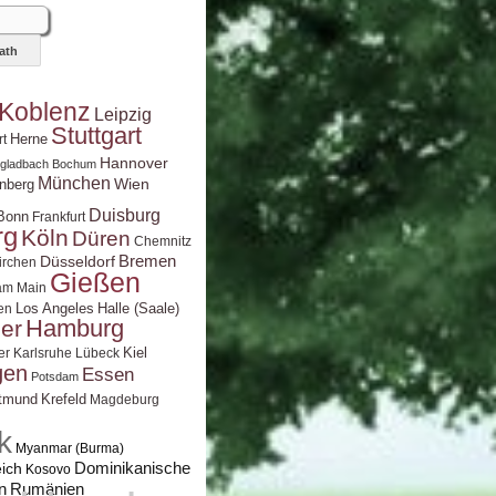
Koblenz
Leipzig
Stuttgart
Herne
rt
Hannover
gladbach
Bochum
München
Wien
nberg
Duisburg
Bonn
Frankfurt
rg
Köln
Düren
Chemnitz
Bremen
Düsseldorf
irchen
Gießen
 am Main
Los Angeles
Halle (Saale)
en
Hamburg
ier
Kiel
er
Karlsruhe
Lübeck
gen
Essen
Potsdam
tmund
Krefeld
Magdeburg
k
Myanmar (Burma)
ich
Dominikanische
Kosovo
n
Rumänien