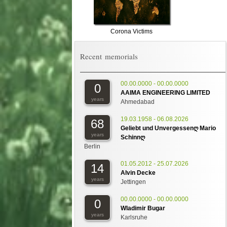
Corona Victims
Recent memorials
00.00.0000 - 00.00.0000
0
AAIMA ENGINEERING LIMITED
years
Ahmedabad
19.03.1958 - 06.08.2026
68
Geliebt und Unvergessenღ Mario
years
Schinnღ
Berlin
01.05.2012 - 25.07.2026
14
Alvin Decke
years
Jettingen
00.00.0000 - 00.00.0000
0
Wladimir Bugar
years
Karlsruhe