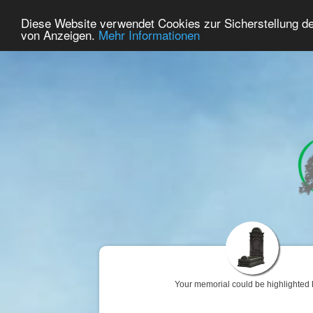
67
User Online
Diese Website verwendet Cookies zur Sicherstellung d
Home
Premium
Commemorate
von Anzeigen.
Mehr Informationen
Your memorial could be highlighted