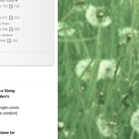
 Oma Alma 💗
8.795
758
3.871
452
n Peter
8.946
508
m kleinen
.966
100
ce 50mg:
 Men’s
oogle.com/a
e.com[/url]
ions for