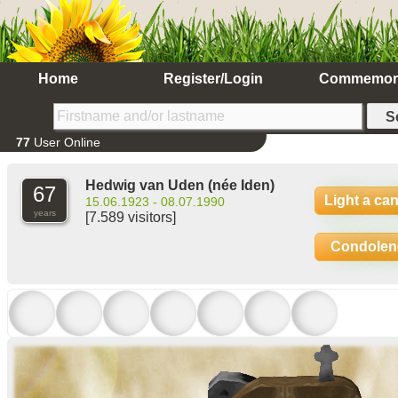
Home
Register/Login
Commemor
77
User Online
Hedwig van Uden
(née Iden)
67
Light a ca
15.06.1923 - 08.07.1990
years
[7.589 visitors]
Condolen