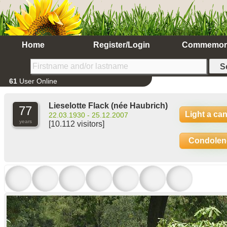
Home
Register/Login
Commemor
61
User Online
Lieselotte Flack
(née Haubrich)
77
Light a ca
22.03.1930 - 25.12.2007
years
[10.112 visitors]
Condolen