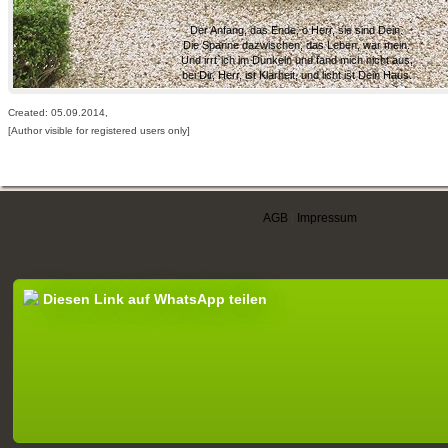
Der Anfang, das Ende, o Herr, sie sind Dein.
Die Spanne dazwischen, das Leben, war mein.
Und irrt`ich im Dunkeln und fand mich nicht aus,
bei Dir, Herr, ist Klarheit, und licht ist Dein Haus.
Created: 05.09.2014,
[Author visible for registered users only]
AGB
|
Impressum
Diesen Link auf WhatsApp teilen