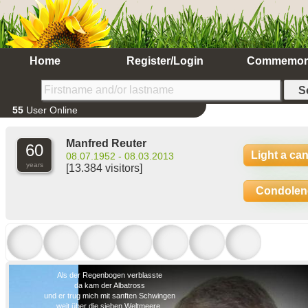
Home
Register/Login
Commemor
55
User Online
Manfred Reuter
60
Light a ca
08.07.1952 - 08.03.2013
years
[13.384 visitors]
Condolen
Als der Regenbogen verblasste
da kam der Albatross
und er trug mich mit sanften Schwingen
weit über die sieben Weltmeere.