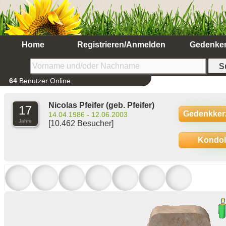
Home
Registrieren/Anmelden
Gedenke
64
Benutzer Online
Nicolas Pfeifer
(geb. Pfeifer)
17
Gedenkker
14.04.1986 - 12.06.2003
Jahre
[10.462 Besucher]
Kondo