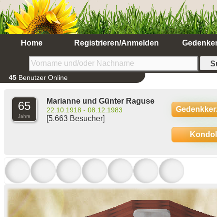
Home
Registrieren/Anmelden
Gedenke
45
Benutzer Online
Marianne und Günter Raguse
65
Gedenkker
22.10.1918 - 08.12.1983
Jahre
[5.663 Besucher]
Kondo