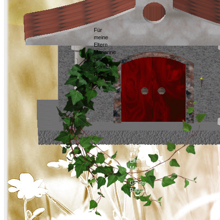
Für
meine
Eltern
Marianne
und
Günter
Raguse
Für
meine
Eltern
Marianne
und
Günter
Raguse