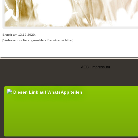
Erstellt am 13.12.2020,
[Verfasser nur für angemeldete Benutzer sichtbar]
AGB
|
Impressum
Diesen Link auf WhatsApp teilen