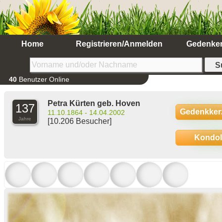
Home
Registrieren/Anmelden
Gedenke
40
Benutzer Online
Petra Kürten geb. Hoven
137
Gedenkker
11.10.1864 - 14.04.2002
Jahre
[10.206 Besucher]
Kondo