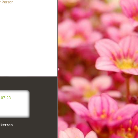
r Person
-07-23
kerzen