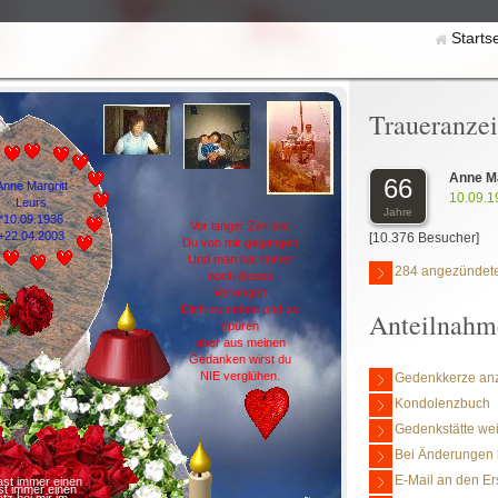
Starts
Traueranze
Anne Ma
66
Anne Margritt
10.09.1
Leurs
Jahre
*10.09.1936
Vor langer Zeit bist
+22.04.2003
[10.376 Besucher]
Du von mir gegangen
Und man hat immer
284 angezündete
noch dieses
Verlangen
Dich zu sehen und zu
Anteilnahm
spüren
aber aus meinen
Gedanken wirst du
NIE verglühen.
Gedenkkerze an
Kondolenzbuch
Gedenkstätte we
Bei Änderungen 
E-Mail an den Er
ast immer einen
st immer einen