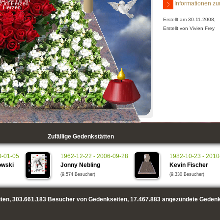
atz bei mir im
Informationen zu
tz im Herzen
Herzen
Erstellt am 30.11.2008,
Erstellt von Vivien Frey
Zufällige Gedenkstätten
0-01-05
1962-12-22 - 2006-09-28
1982-10-23 - 2010
owski
Jonny Nebling
Kevin Fischer
(9.574 Besucher)
(9.330 Besucher)
ten,
303.661.183
Besucher von Gedenkseiten,
17.467.883
angezündete Gedenk