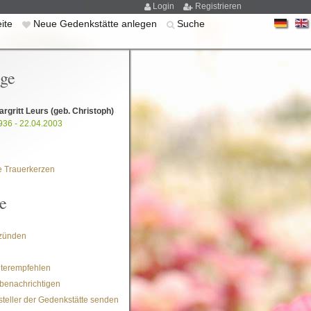
Login
Registrieren
eite
Neue Gedenkstätte anlegen
Suche
ige
rgritt Leurs
(geb. Christoph)
936 - 22.04.2003
 Trauerkerzen
e
zünden
iterempfehlen
benachrichtigen
steller der Gedenkstätte senden