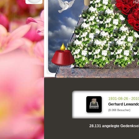
Pl
Pla
1931-08-26 - 201
Gerhard Lewand
(8.068 Besucher)
28.131
angelegte Gedenksei