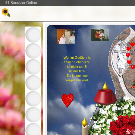
57
Benutzer Online
Wer im Gedächnis
seiner Lieben lebt,
ist nicht tot. Er
ist nur fern.
Tot ist nur, wer
vergessen wird.
Du h
Du ha