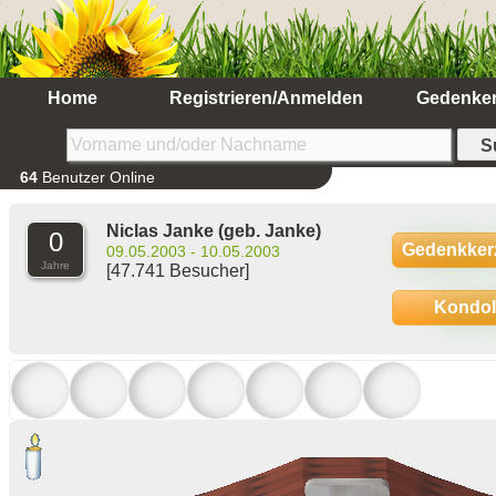
Home
Registrieren/Anmelden
Gedenke
64
Benutzer Online
Niclas Janke
(geb. Janke)
0
Gedenkker
09.05.2003 - 10.05.2003
Jahre
[47.741 Besucher]
Kondo