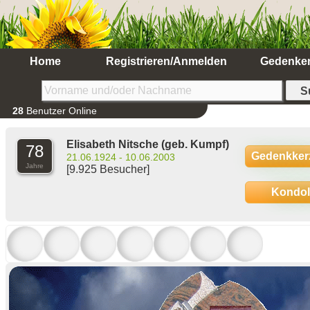
Home
Registrieren/Anmelden
Gedenke
28
Benutzer Online
Elisabeth Nitsche
(geb. Kumpf)
78
Gedenkker
21.06.1924 - 10.06.2003
Jahre
[9.925 Besucher]
Kondo