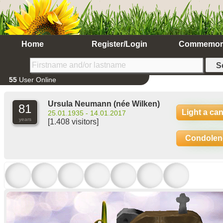
Home
Register/Login
Commemor
55
User Online
Ursula Neumann
(née Wilken)
81
Light a ca
25.01.1935 - 14.01.2017
years
[1.408 visitors]
Condolen