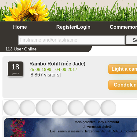
Home
Register/Login
Commemor
113
User Online
Rambo Rohlf
(née Jade)
18
Light a ca
25.06.1999 - 04.09.2017
years
[8.867 visitors]
Condolen
Mein geliebtes Baby Rambo❤️
Ich vermisse dich😭
Die Tränen in meinem Herzen werden NIEMALS trocknen