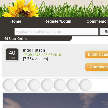
Home
Register/Login
Commemor
49
User Online
Ingo Fritsch
40
Light a ca
17.09.1975 - 08.07.2016
years
[7.754 visitors]
Condolen