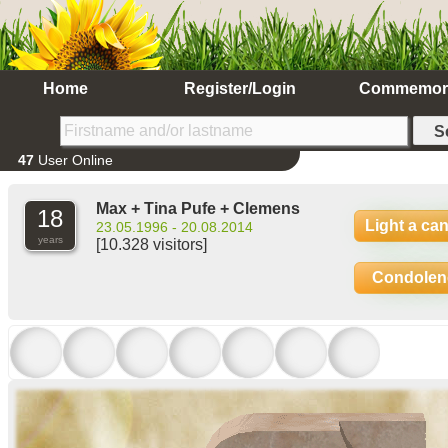
Home
Register/Login
Commemor
47
User Online
Max + Tina Pufe + Clemens
18
Light a ca
23.05.1996 - 20.08.2014
years
[10.328 visitors]
Condolen