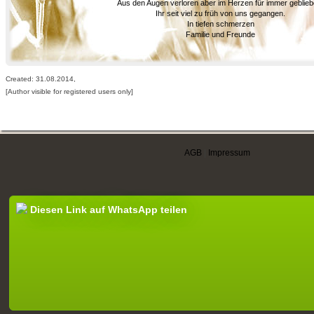
Aus den Augen verloren aber im Herzen für immer geblieb
Ihr seit viel zu früh von uns gegangen.
In tiefen schmerzen
Familie und Freunde
Created: 31.08.2014,
[Author visible for registered users only]
AGB
|
Impressum
Diesen Link auf WhatsApp teilen