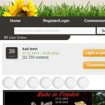
Home
Register/Login
Commemor
57
User Online
kati trevi
39
Light a ca
27.11.1974 - 10.05.2014
years
[11.703 visitors]
Condolen
27.11.1974-
10.05.2014