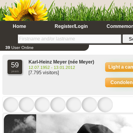
Home
Register/Login
Commemor
39
User Online
Karl-Heinz Meyer
(née Meyer)
59
Light a ca
12.07.1952 - 13.01.2012
years
[7.795 visitors]
Condolen