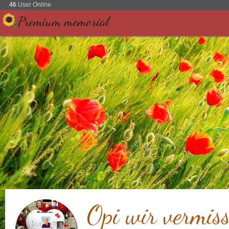
46
User Online
Premium memorial
Opi wir vermiss