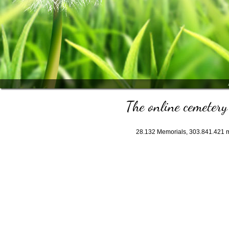
The online cemetery 
28.132
Memorials,
303.841.421
m