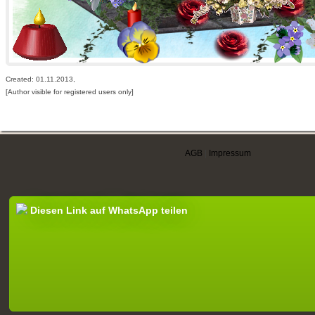
Created: 01.11.2013,
[Author visible for registered users only]
AGB
|
Impressum
Diesen Link auf WhatsApp teilen