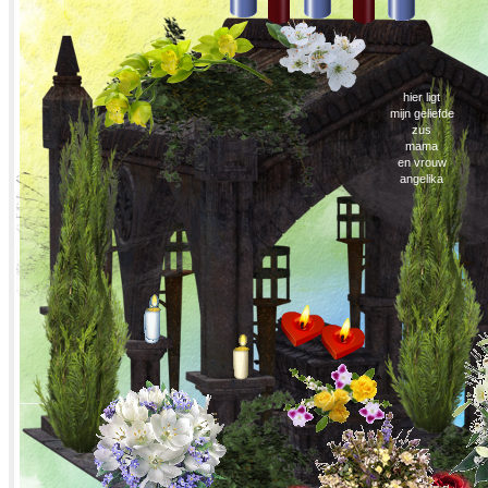
hier ligt
mijn geliefde
zus
mama
en vrouw
angelika