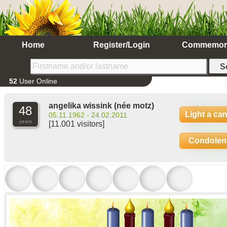
Home
Register/Login
Commemor
52
User Online
angelika wissink
(née motz)
48
Light a ca
05.11.1962 - 24.02.2011
years
[11.001 visitors]
Condolen