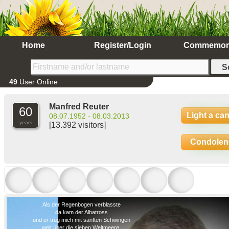
Home
Register/Login
Commemor
49
User Online
Manfred Reuter
60
Light a ca
08.07.1952 - 08.03.2013
years
[13.392 visitors]
Condolen
Als der Regenbogen verblasste
da kam der Albatross
und er trug mich mit sanften Schwingen
weit über die sieben Weltmeere.