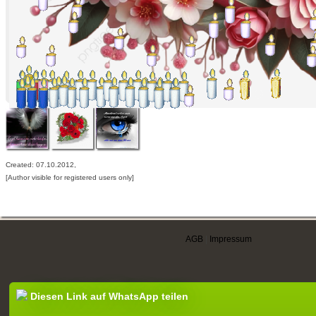
Created: 07.10.2012,
[Author visible for registered users only]
AGB
|
Impressum
Diesen Link auf WhatsApp teilen