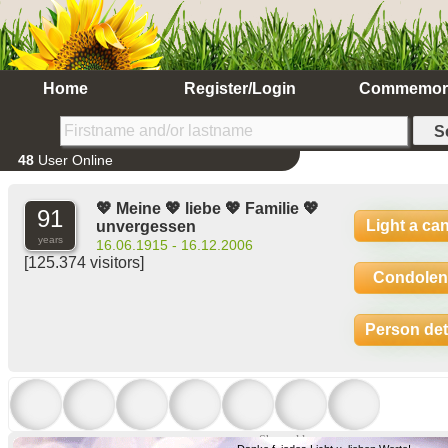
Home
Register/Login
Commemor
48
User Online
💖 Meine 💖 liebe 💖 Familie 💖
91
Light a ca
unvergessen
years
16.06.1915 - 16.12.2006
[125.374 visitors]
Condolen
Person det
Show older