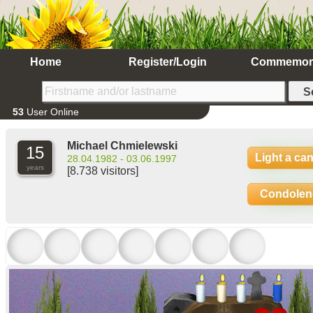
Home
Register/Login
Commemor
53
User Online
Michael Chmielewski
15
Light a ca
28.04.1982 - 03.06.1997
years
[8.738 visitors]
Condolen