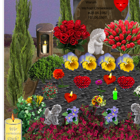
Warum
Michael Chmielewski
∗28.04.1982
†03.06.1997