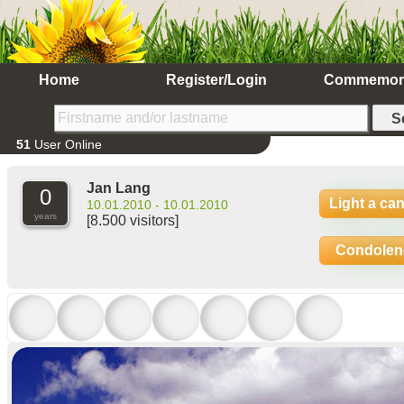
Home
Register/Login
Commemor
51
User Online
Jan Lang
0
Light a ca
10.01.2010 - 10.01.2010
years
[8.500 visitors]
Condolen