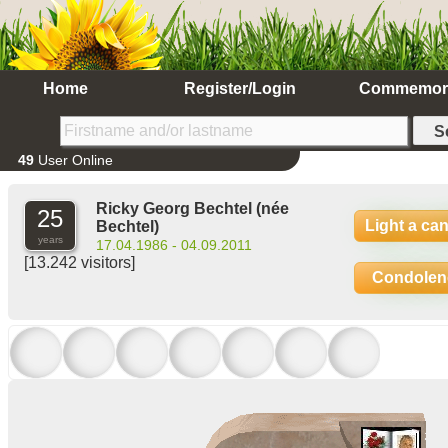
Home
Register/Login
Commemor
49
User Online
Ricky Georg Bechtel
(née
25
Light a ca
Bechtel)
years
17.04.1986 - 04.09.2011
[13.242 visitors]
Condolen