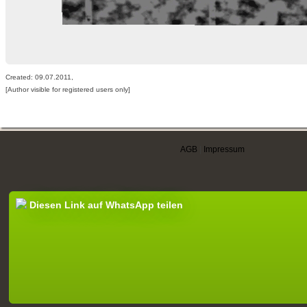
Created: 09.07.2011,
[Author visible for registered users only]
AGB
|
Impressum
Diesen Link auf WhatsApp teilen