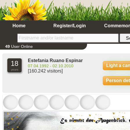
Home
Register/Login
Commemor
49
User Online
Estefania Ruano Espinar
18
Light a ca
07.04.1992 - 02.10.2010
years
[160.242 visitors]
Person det