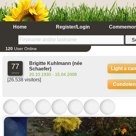
Home
Register/Login
Commemor
120
User Online
Brigitte Kuhlmann
(née
77
Light a ca
Schaefer)
years
20.10.1930 - 15.04.2008
[26.538 visitors]
Condolen