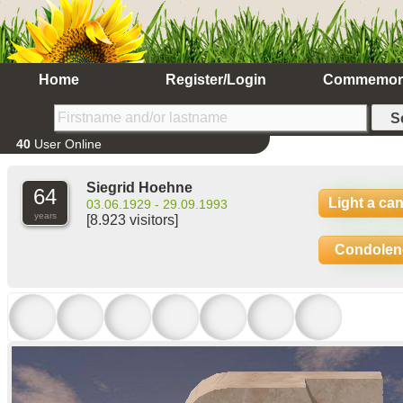
Home
Register/Login
Commemor
40
User Online
Siegrid Hoehne
64
Light a ca
03.06.1929 - 29.09.1993
years
[8.923 visitors]
Condolen