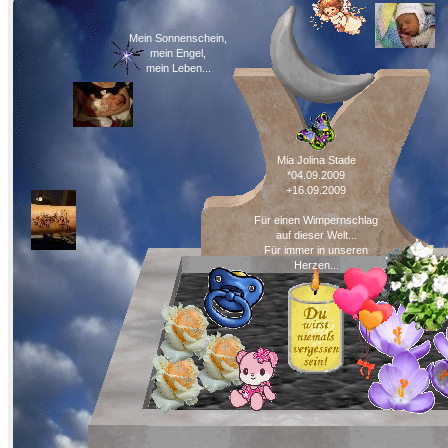
Mein Sonnenschein,
mein Engel,
mein Leben...
Mia Jolina Stade
*04.09.2009
+16.09.2009
Für einen Wimpernschlag
auf dieser Welt...
Für immer in unseren
Herzen...