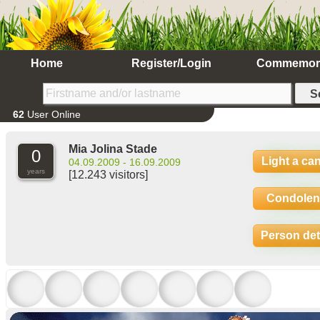
Home
Register/Login
Commemor
62
User Online
Mia Jolina Stade
0
Light a ca
04.09.2009 - 16.09.2009
years
[12.243 visitors]
Condolen
Person det