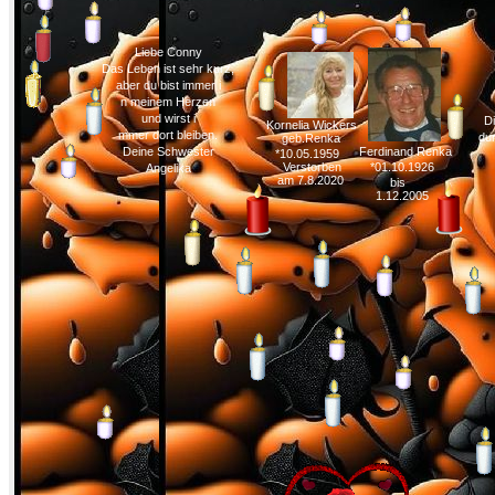
Liebe Conny
Das Leben ist sehr kurz,
aber du bist immer i
n meinem Herzen
und wirst i
Di
Kornelia Wickers
mmer dort bleiben.
du
geb.Renka
Deine Schwester
Ferdinand Renka
*10.05.1959
Verstorben
*01.10.1926
Angelika
am 7.8.2020
bis
1.12.2005