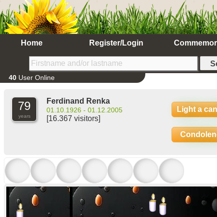
Home
Register/Login
Commemor
40
User Online
Ferdinand Renka
79
Light a ca
01.10.1926 - 01.12.2005
years
[16.367 visitors]
Condolen