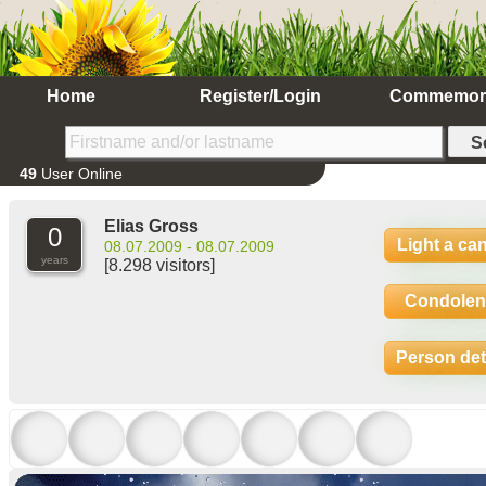
Home
Register/Login
Commemor
49
User Online
Elias Gross
0
Light a ca
08.07.2009 - 08.07.2009
years
[8.298 visitors]
Condolen
Person det