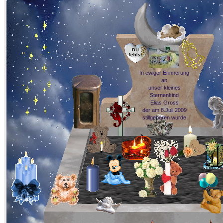
In ewiger Erinnerung
an
unser kleines
Sternenkind
Elias Gross
der am 8.Juli 2009
stillgeboren wurde