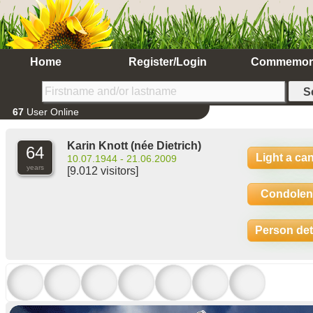
Home
Register/Login
Commemor
67
User Online
Karin Knott
(née Dietrich)
64
Light a ca
10.07.1944 - 21.06.2009
years
[9.012 visitors]
Condolen
Person det