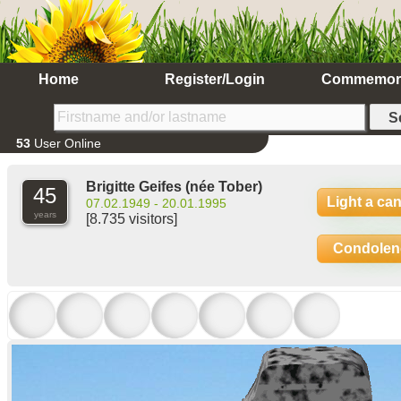
Home
Register/Login
Commemor
53
User Online
Brigitte Geifes
(née Tober)
45
Light a ca
07.02.1949 - 20.01.1995
years
[8.735 visitors]
Condolen