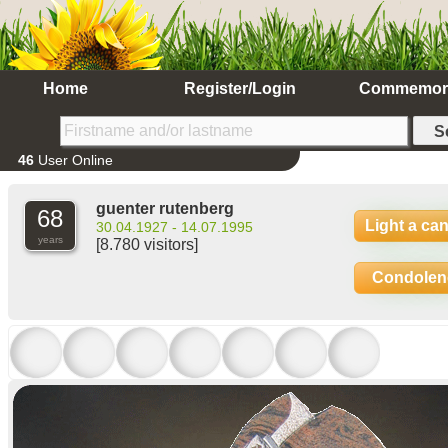
Home
Register/Login
Commemor
46
User Online
guenter rutenberg
68
Light a ca
30.04.1927 - 14.07.1995
years
[8.780 visitors]
Condolen