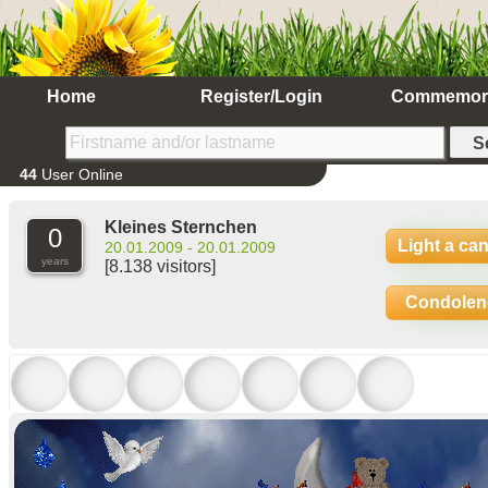
Home
Register/Login
Commemor
44
User Online
Kleines Sternchen
0
Light a ca
20.01.2009 - 20.01.2009
years
[8.138 visitors]
Condolen