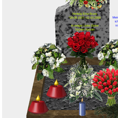
Hedwig Erna Bruns
Mei
*28.08.1937-+11.03.2000
ic
so
In ewiger Liebe Deine
Tochter Kerstin