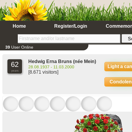
Home
Register/Login
Commemor
39
User Online
Hedwig Erna Bruns
(née Mein)
62
Light a ca
28.08.1937 - 11.03.2000
years
[8.671 visitors]
Condolen