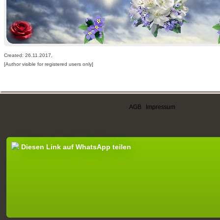
Created: 26.11.2017,
[Author visible for registered users only]
AGB
|
Impressum
Diesen Link auf WhatsApp teilen