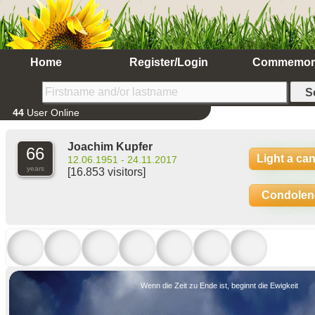
Home
Register/Login
Commemor
44
User Online
Joachim Kupfer
66
Light a ca
12.06.1951 - 24.11.2017
years
[16.853 visitors]
Condolen
Wenn die Zeit zu Ende ist, beginnt die Ewigkeit