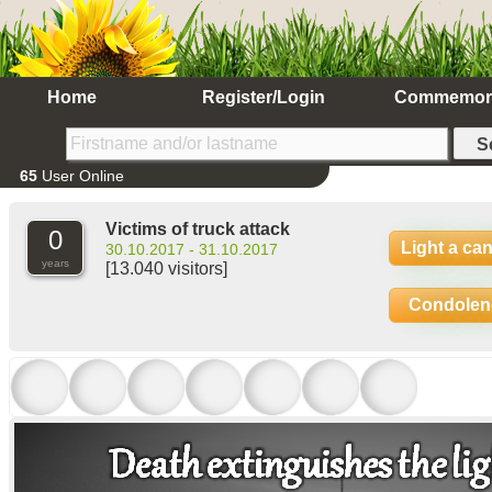
Home
Register/Login
Commemor
65
User Online
Victims of truck attack
0
Light a ca
30.10.2017 - 31.10.2017
years
[13.040 visitors]
Condolen