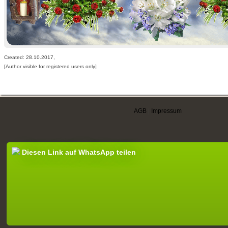
Created: 28.10.2017,
[Author visible for registered users only]
AGB
|
Impressum
Diesen Link auf WhatsApp teilen