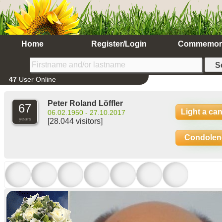
Home
Register/Login
Commemor
47
User Online
Peter Roland Löffler
67
Light a ca
06.02.1950 - 27.10.2017
years
[28.044 visitors]
Condolen