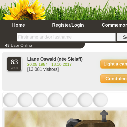
Home
Register/Login
Commemor
48
User Online
Liane Oswald
(née Sielaff)
63
Light a ca
20.05.1954 - 18.10.2017
years
[13.081 visitors]
Condolen